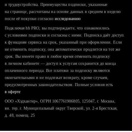
тратите много времени на поиск и вручную поднимаете
и трудоустройства. Преимущества подписки, указанные
резюме
на странице, рассчитаны на основе данных в среднем в неделю
после её покупки согласно
хотите сравнить себя с конкурентами и оценить шансы
исследованию
Подключая hh PRO, вы подтверждаете, что ознакомились
с условиями подписки и согласны с ними. Подписка даёт доступ
к функциям сервиса на срок, указанный при оформлении. Если
не отменить подписку, она автоматически продлится на тот же
срок. Вы имеете право в любое время отменить подписку
в личном кабинете — доступ к услугам сохранится до конца
оплаченного периода. Все платежи за подписку являются
окончательными и не подлежат возврату, кроме случаев,
предусмотренных законодательством. Полные условия есть
в оферте
ООО «Хэдхантер», ОГРН 1067761906805, 125047, г. Москва,
вн. тер. г. Муниципальный округ Тверской, ул. 2-я Брестская,
д. 48, помещ. 25